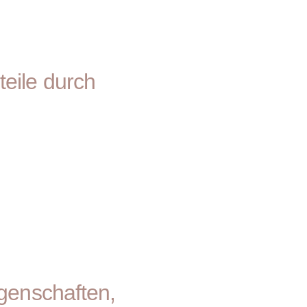
eile durch
)
igenschaften,