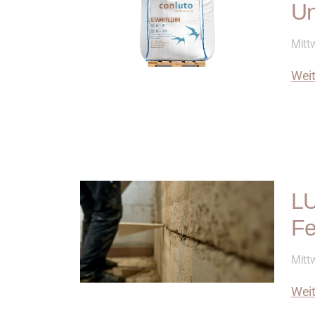
Un
Mittw
Weit
LU
Fe
Mitt
Weit