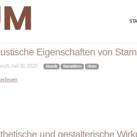
STA
ustische Eigenschaften von Sta
och, Juli 30, 2025
Akustik
Stampflehm
Hören
erlesen
thetische und gestalterische Wi