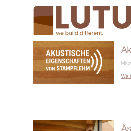
Ak
Mittw
Weit
Äs