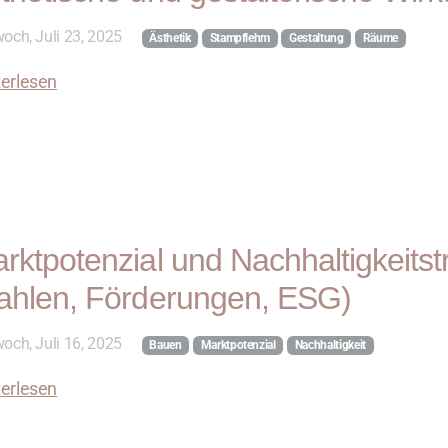
och, Juli 23, 2025
Ästhetik
Stampflehm
Gestaltung
Räume
erlesen
rktpotenzial und Nachhaltigkeits
ahlen, Förderungen, ESG)
och, Juli 16, 2025
Bauen
Marktpotenzial
Nachhaltigkeit
erlesen