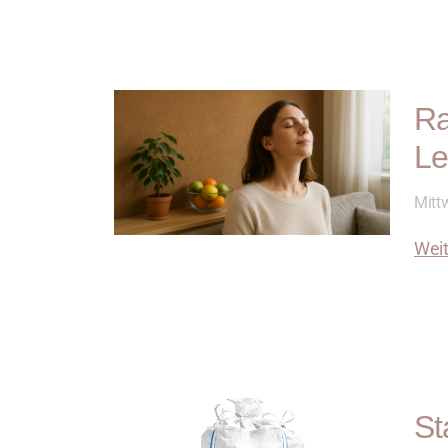
Ra
Le
Mittw
Weit
St