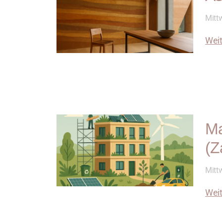
Mittw
Weit
Ma
(Z
Mittw
Weit